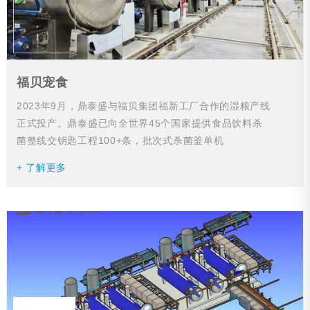
福贝宠食
2023年9月，鼎泰盛与福贝集团福新工厂合作的湿粮产线
正式投产。鼎泰盛已向全世界45个国家提供食品饮料杀
菌整线交钥匙工程100+条，批次式杀菌釜单机
7000+台。此次合作将助力福贝打造宠食行业湿粮新标...
+ 了解更多