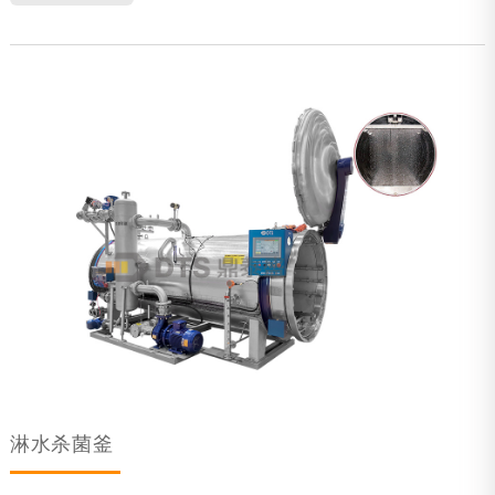
淋水杀菌釜