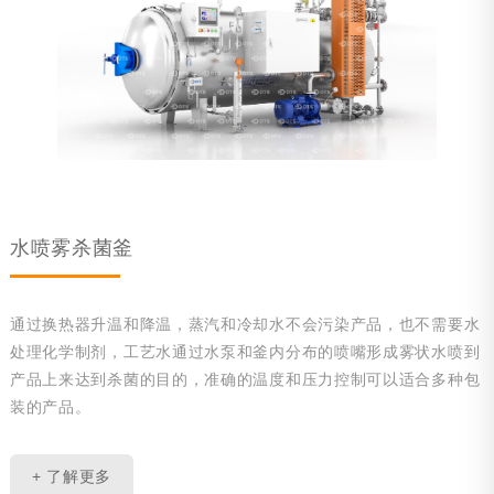
旋转杀菌釜
电动台车
装卸笼系统
无篮式杀菌系统
杀菌车间自动化系统（ABRS）
水喷雾杀菌釜
静水压杀菌系统
可选项
通过换热器升温和降温，蒸汽和冷却水不会污染产品，也不需要水
处理化学制剂，工艺水通过水泵和釜内分布的喷嘴形成雾状水喷到
粽子蒸煮锅
产品上来达到杀菌的目的，准确的温度和压力控制可以适合多种包
能源回收
装的产品。
附件
+ 了解更多