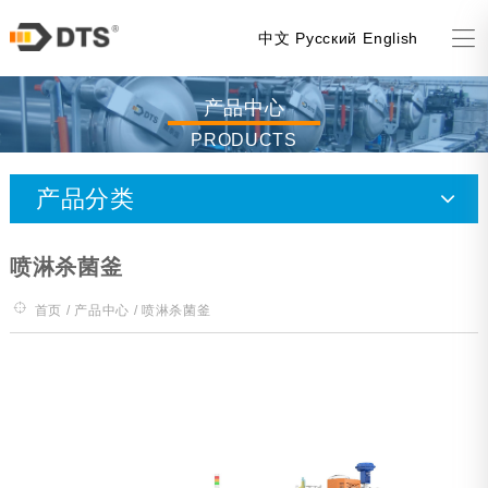
中文
Русский
English
产品中心
PRODUCTS
产品分类
喷淋杀菌釜
喷淋杀菌釜
水浸泡杀菌釜
首页
/
产品中心
/ 喷淋杀菌釜
蒸汽杀菌釜
风机杀菌釜（全喷降温）
实验釜